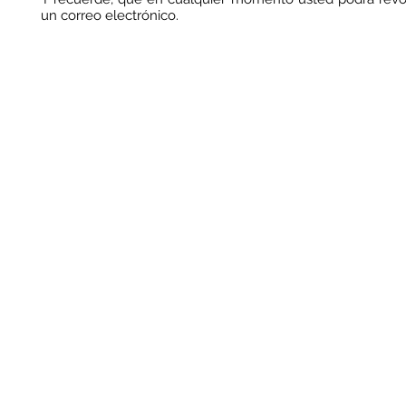
un correo electrónico.
ACSYS
C
alle Llul, 462, local
08930 Sant Adrià de Besós (Barcelona)
T + 34 932 212 676
F + 34 932 218 945
info@acsys.es